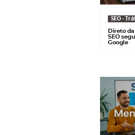
SEO - Tr
Direto da
SEO segu
Google