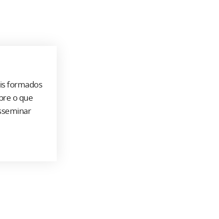
ais formados
bre o que
isseminar