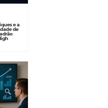
iques e a
idade de
Padrão
High