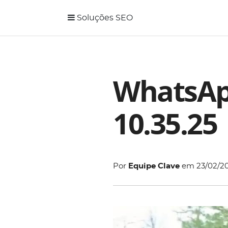
Soluções SEO
WhatsApp
10.35.25
Por
Equipe Clave
em
23/02/2