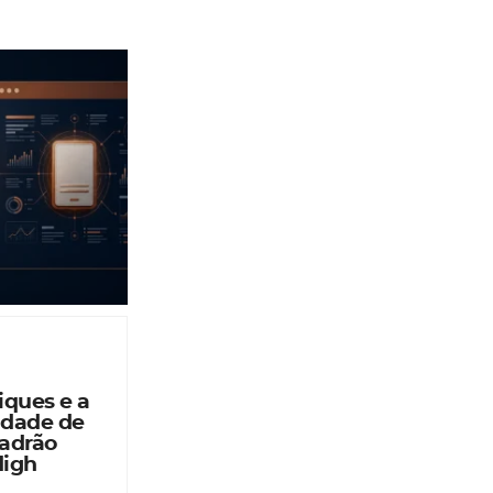
iques e a
idade de
Padrão
High