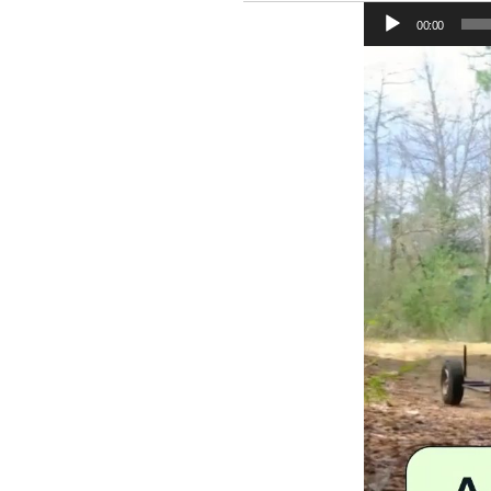
00:00
Tocador
de
vídeo