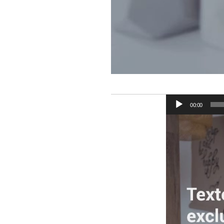
00:00
Tocador
de
vídeo