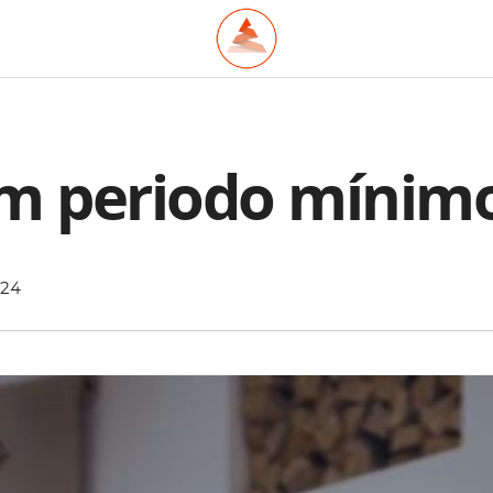
m periodo mínimo
024