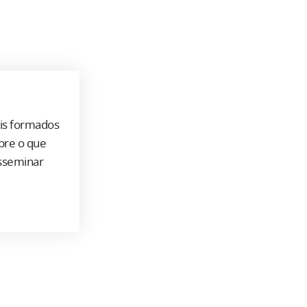
ais formados
bre o que
isseminar