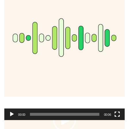
00:00
00:06
Tocador