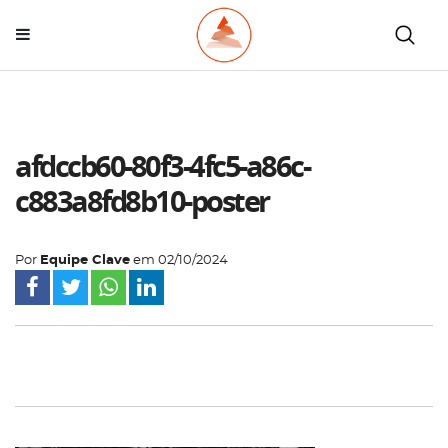
afdccb60-80f3-4fc5-a86c-
c883a8fd8b10-poster
Por
Equipe Clave
em
02/10/2024