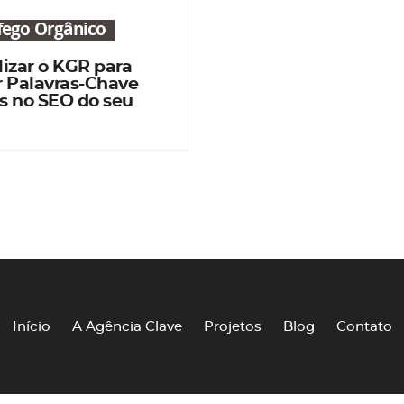
áfego Orgânico
izar o KGR para
r Palavras-Chave
s no SEO do seu
Início
A Agência Clave
Projetos
Blog
Contato