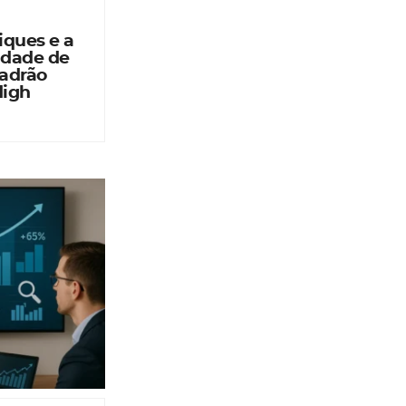
iques e a
idade de
Padrão
High