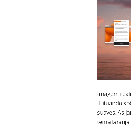
Imagem reali
flutuando so
suaves. As j
tema laranja,