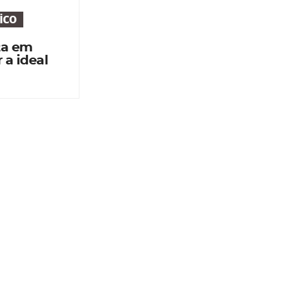
ico
ta em
 a ideal