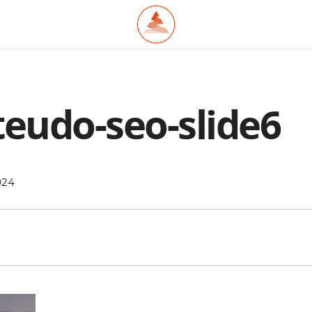
teudo-seo-slide6
024