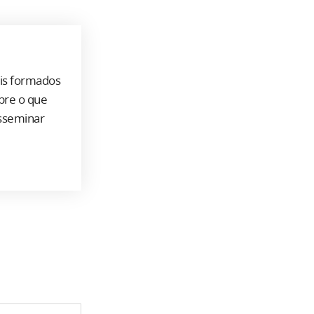
ais formados
bre o que
isseminar