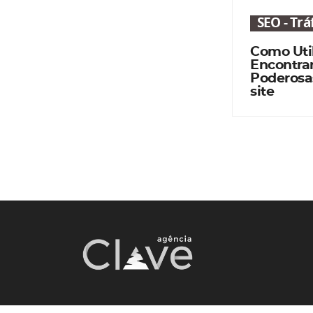
SEO - Tr
Como Util
Encontra
Poderosa
site