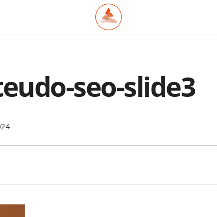
teudo-seo-slide3
024