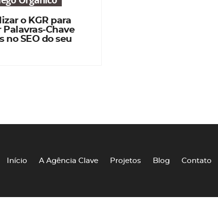
áfego Orgânico
izar o KGR para
r Palavras-Chave
s no SEO do seu
Início
A Agência Clave
Projetos
Blog
Contato
Agência Clave © 2026 - Todos os direitos reservados