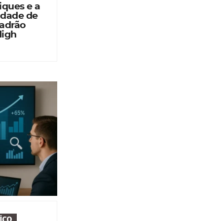
iques e a
idade de
Padrão
High
ico