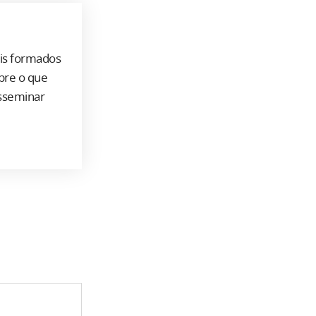
ais formados
bre o que
isseminar