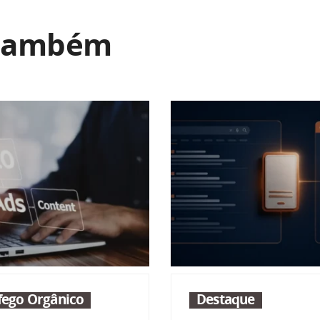
 também
áfego Orgânico
Destaque