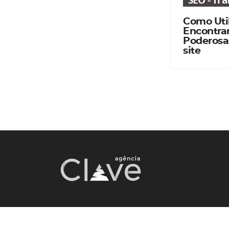
SEO - Tr
Como Util
Encontra
Poderosa
site