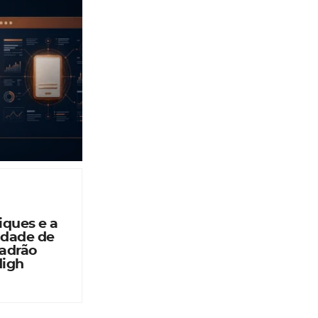
iques e a
idade de
Padrão
High