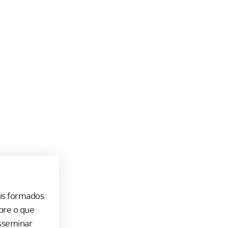
ais formados
bre o que
isseminar