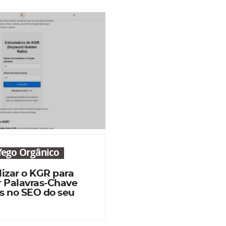
áfego Orgânico
izar o KGR para
r Palavras-Chave
s no SEO do seu