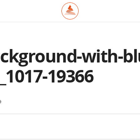
ckground-with-bl
_1017-19366
9