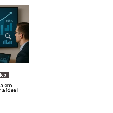
ico
ta em
 a ideal