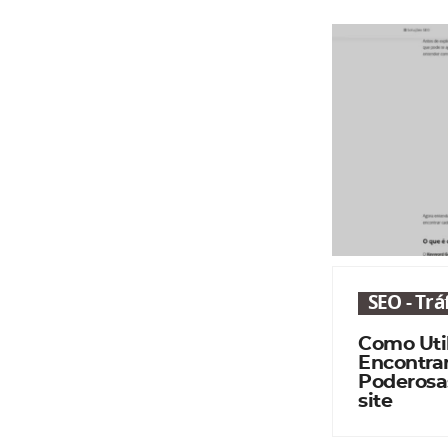
SEO - Tr
Como Util
Encontra
Poderosa
site