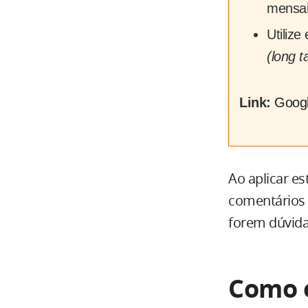
mensai
Utiliz
(long ta
Link:
Googl
Ao aplicar es
comentários c
forem dúvidas
Como e