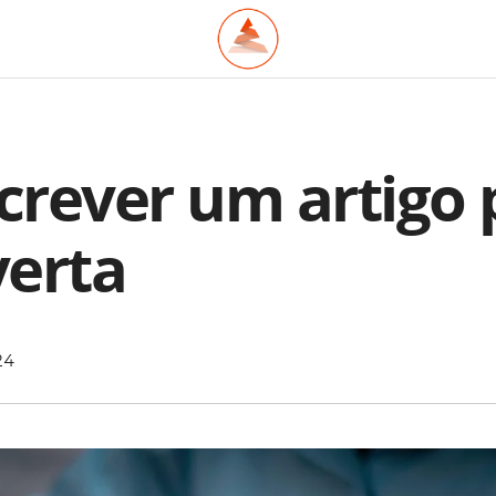
rever um artigo 
erta
24