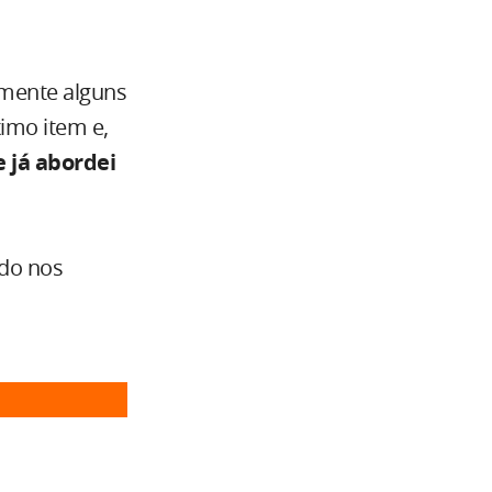
amente alguns
imo item e,
e já abordei
údo nos