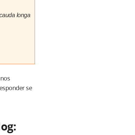
cauda longa
 nos
 responder se
og: