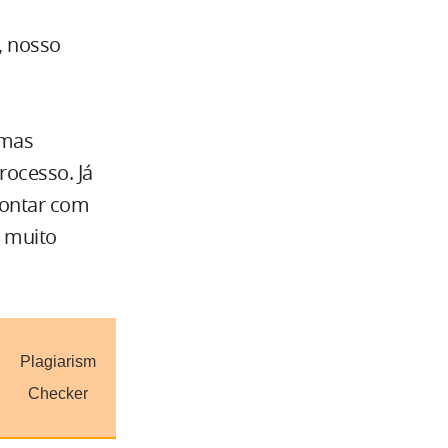
, nosso
umas
rocesso. Já
 contar com
o muito
Plagiarism
Checker