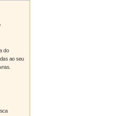
e
a do
adas ao seu
vras.
usca