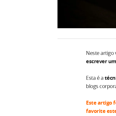
Neste artigo
escrever um
Esta é a
técn
blogs corpora
Este artigo 
favorite est