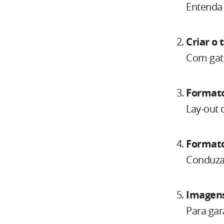
Entenda 
Criar o 
Com gati
Formato
Lay-out 
Formato
Conduza 
Imagen
Para gar