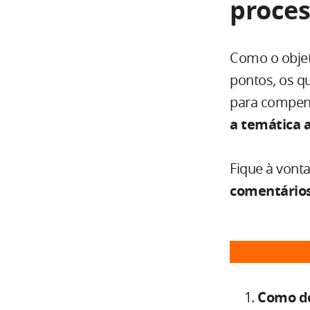
proce
Como o objet
pontos, os q
para compen
a temática a
Fique à vonta
comentário
Como de