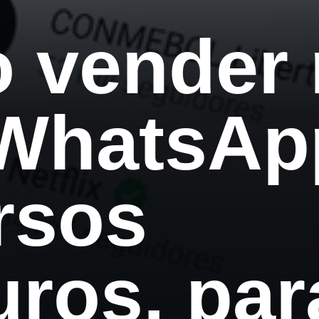
 vender 
 WhatsAp
rsos
ros, par