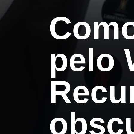
Como
pelo
Recu
obscu