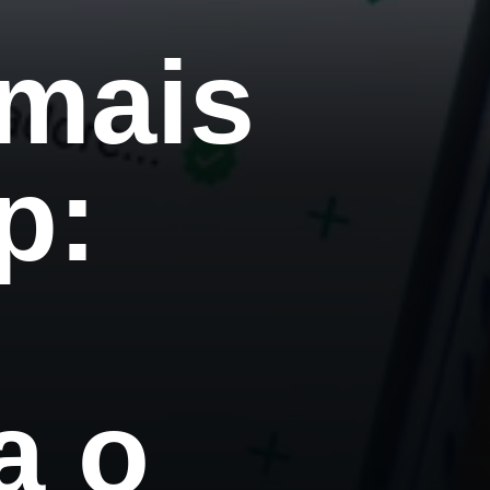
mais
p:
a o