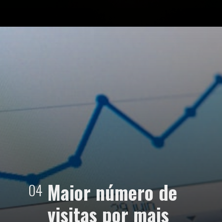
Opening
https://agenciaclave.com.br/5-argumentos-para-convencer-a-diretoria-a-investir-em-trafego-organizo-seo-771/#3
Maior número de
04
visitas por mais