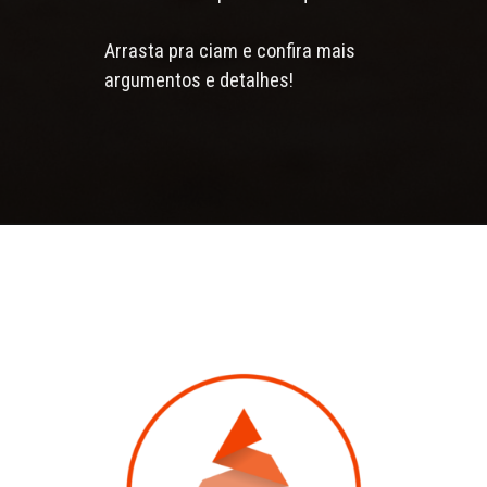
Arrasta pra ciam e confira mais
argumentos e detalhes!
Opening
https://agenciaclave.com.br/5-argumentos-para-convencer-a-diretoria-a-investir-em-trafego-organizo-seo-771/#6