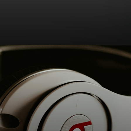
Opening
https://agenciaclave.com.br/5-argumentos-para-convencer-a-diretoria-a-investir-em-trafego-organizo-seo-771/#2