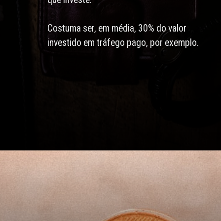
Costuma ser, em média, 30% do valor
investido em tráfego pago, por exemplo.
Opening
https://agenciaclave.com.br/5-argumentos-para-convencer-a-diretoria-a-investir-em-trafego-organizo-seo-771/#5