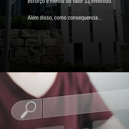
Opening
https://agenciaclave.com.br/5-argumentos-para-convencer-a-diretoria-a-investir-em-trafego-organizo-seo-771/#1