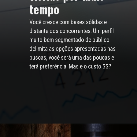
tempo
Você cresce com bases sólidas e
distante dos concorrentes. Um perfil
muito bem segmentado de público
delimita as opções apresentadas nas
buscas, você será uma das poucas e
terá preferência. Mas e o custo $$?
Opening
https://agenciaclave.com.br/5-argumentos-para-convencer-a-diretoria-a-investir-em-trafego-organizo-seo-771/#4