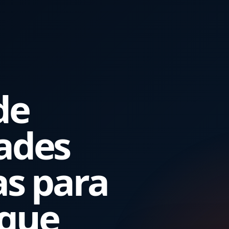
de
ades
as para
 que