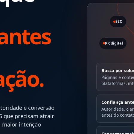
SEO
antes
PR digital
ção.
Busca por solu
Páginas e cont
plataformas, in
Confiança ant
utoridade e conversão
Autoridade, cla
S que precisam atrair
antes do contat
 maior intenção
Conversas mai