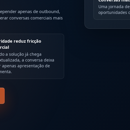
Uma jornada des
depender apenas de outbound,
oportunidades co
gerar conversas comerciais mais
idade reduz fricção
rcial
o a solução já chega
xtualizada, a conversa deixa
r apenas apresentação de
menta.